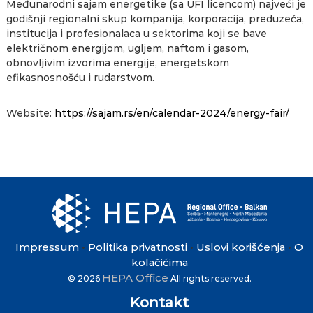
Međunarodni sajam energetike (sa UFI licencom) najveći je
godišnji regionalni skup kompanija, korporacija, preduzeća,
institucija i profesionalaca u sektorima koji se bave
električnom energijom, ugljem, naftom i gasom,
obnovljivim izvorima energije, energetskom
efikasnosnošću i rudarstvom.
Website:
https://sajam.rs/en/calendar-2024/energy-fair/
Impressum
Politika privatnosti
Uslovi korišćenja
O
•
•
•
kolačićima
HEPA Office
© 2026
All rights reserved.
Kontakt