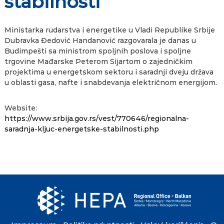
stabilnosti
Ministarka rudarstva i energetike u Vladi Republike Srbije
Dubravka Đedović Handanović razgovarala je danas u
Budimpešti sa ministrom spoljnih poslova i spoljne
trgovine Mađarske Peterom Sijartom o zajedničkim
projektima u energetskom sektoru i saradnji dveju država
u oblasti gasa, nafte i snabdevanja električnom energijom.
Website:
https://www.srbija.gov.rs/vest/770646/regionalna-
saradnja-kljuc-energetske-stabilnosti.php