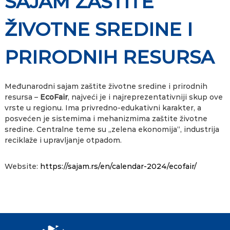
SAJAM ZAŠTITE
ŽIVOTNE SREDINE I
PRIRODNIH RESURSA
Međunarodni sajam zaštite životne sredine i prirodnih
resursa –
EcoFair
, najveći je i najreprezentativniji skup ove
vrste u regionu. Ima privredno-edukativni karakter, a
posvećen je sistemima i mehanizmima zaštite životne
sredine. Centralne teme su „zelena ekonomija“, industrija
reciklaže i upravljanje otpadom.
Website:
https://sajam.rs/en/calendar-2024/ecofair/