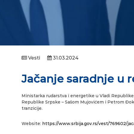
Vesti
31.03.2024
Jačanje saradnje u 
Ministarka rudarstva i energetike u Vladi Republike
Republike Srpske – Sašom Mujovićem i Petrom Đoki
tranzicije.
Website:
https://www.srbija.gov.rs/vest/769602/ja