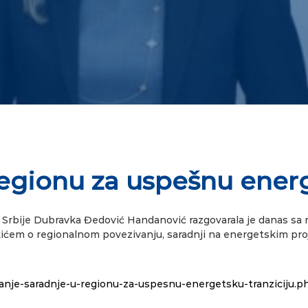
regionu za uspešnu energ
 Srbije Dubravka Đedović Handanović razgovarala je danas sa 
ćem o regionalnom povezivanju, saradnji na energetskim proj
canje-saradnje-u-regionu-za-uspesnu-energetsku-tranziciju.p