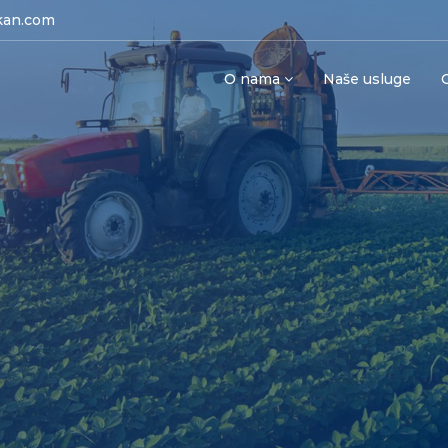
kan.com
O nama
Naše usluge