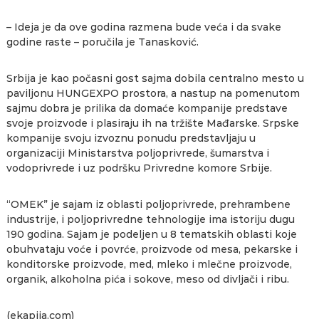
– Ideja je da ove godina razmena bude veća i da svake
godine raste – poručila je Tanasković.
Srbija je kao počasni gost sajma dobila centralno mesto u
paviljonu HUNGEXPO prostora, a nastup na pomenutom
sajmu dobra je prilika da domaće kompanije predstave
svoje proizvode i plasiraju ih na tržište Mađarske. Srpske
kompanije svoju izvoznu ponudu predstavljaju u
organizaciji Ministarstva poljoprivrede, šumarstva i
vodoprivrede i uz podršku Privredne komore Srbije.
“OMEK” je sajam iz oblasti poljoprivrede, prehrambene
industrije, i poljoprivredne tehnologije ima istoriju dugu
190 godina. Sajam je podeljen u 8 tematskih oblasti koje
obuhvataju voće i povrće, proizvode od mesa, pekarske i
konditorske proizvode, med, mleko i mlečne proizvode,
organik, alkoholna pića i sokove, meso od divljači i ribu.
(ekapija.com)