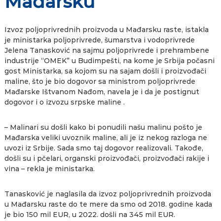
Mađarsku
Izvoz poljoprivrednih proizvoda u Mađarsku raste, istakla
je ministarka poljoprivrede, šumarstva i vodoprivrede
Jelena Tanasković na sajmu poljoprivrede i prehrambene
industrije “OMEK” u Budimpešti, na kome je Srbija počasni
gost Ministarka, sa kojom su na sajam došli i proizvođači
maline, što je bio dogovor sa ministrom poljoprivrede
Mađarske Ištvanom Nađom, navela je i da je postignut
dogovor i o izvozu srpske maline .
– Malinari su došli kako bi ponudili našu malinu pošto je
Mađarska veliki uvoznik maline, ali je iz nekog razloga ne
uvozi iz Srbije. Sada smo taj dogovor realizovali. Takođe,
došli su i pčelari, organski proizvođači, proizvođači rakije i
vina – rekla je ministarka.
Tanasković je naglasila da izvoz poljoprivrednih proizvoda
u Mađarsku raste do te mere da smo od 2018. godine kada
je bio 150 mil EUR, u 2022. došli na 345 mil EUR.